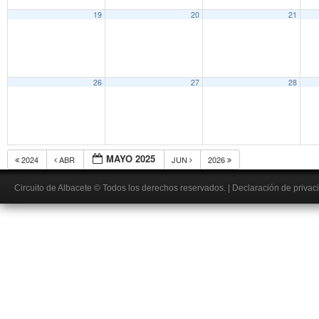
19
20
21
26
27
28
MAYO 2025
2024
ABR
JUN
2026
Circuito de Albacete
© Todos los derechos reservados.
|
Declaración de privac