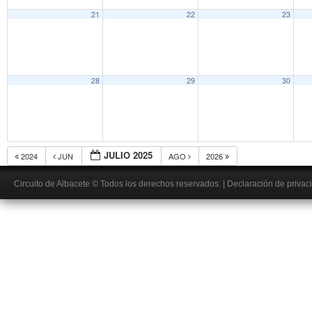
21
22
23
28
29
30
JULIO 2025
2024
JUN
AGO
2026
Circuito de Albacete
© Todos los derechos reservados.
|
Declaración de privac