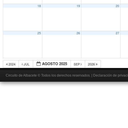
18
19
20
25
26
27
AGOSTO 2025
2024
JUL
SEP
2026
Circuito de Albacete
© Todos los derechos reservados.
|
Declaración de privac