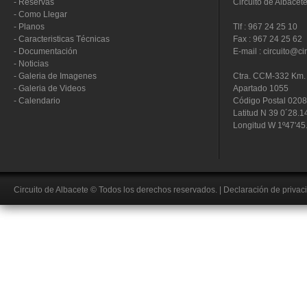
-
Reservas
Circuito de Albacet
-
Como Llegar
-
Planos
Tlf : 967 24 25 10
-
Caracteristicas Técnicas
Fax : 967 24 25 62
-
Documentación
E-mail : circuito@ci
-
Noticias
-
Galeria de Imagenes
Ctra. CCM-332 Km. 
-
Galeria de Videos
Apartado 1055
-
Calendario
Código Postal 020
Latitud N 39 0´28.1
Longitud W 1º47'45
Circuito de Albacete
© Todos los derechos reservados.
|
Declaración de privac