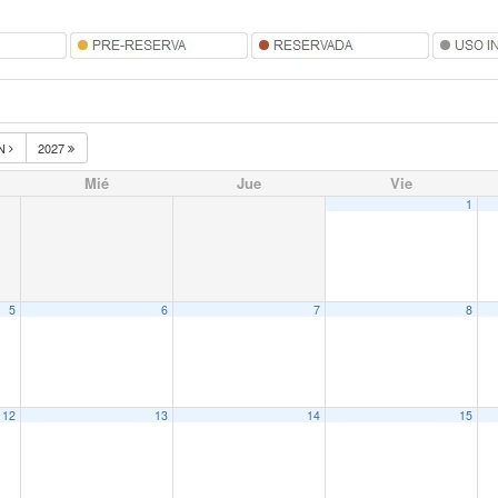
N
2027
Mié
Jue
Vie
1
5
6
7
8
12
13
14
15