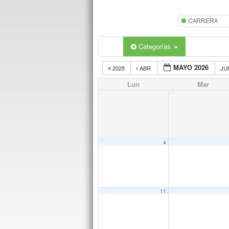
Categorías
MAYO 2026
2025
ABR
JU
Lun
Mar
4
11