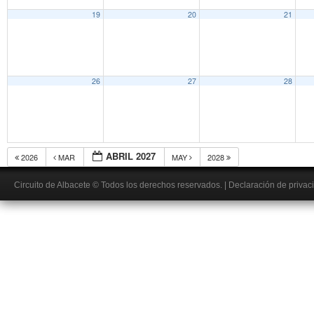
19
20
21
26
27
28
ABRIL 2027
2026
MAR
MAY
2028
Circuito de Albacete
© Todos los derechos reservados.
|
Declaración de privac