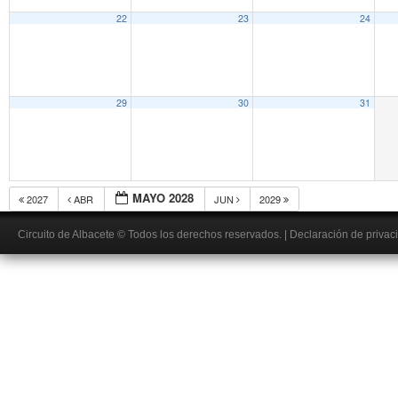
22
23
24
29
30
31
MAYO 2028
2027
ABR
JUN
2029
Circuito de Albacete
© Todos los derechos reservados.
|
Declaración de privac