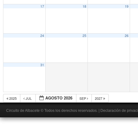
17
18
19
24
25
26
31
AGOSTO 2026
2025
JUL
SEP
2027
Circuito de Albacete
© Todos los derechos reservados.
|
Declaración de privac