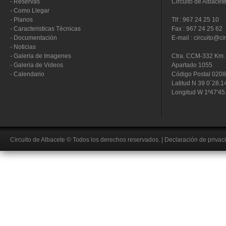
-
Reservas
Circuito de Albacet
-
Como Llegar
-
Planos
Tlf : 967 24 25 10
-
Caracteristicas Técnicas
Fax : 967 24 25 62
-
Documentación
E-mail : circuito@ci
-
Noticias
-
Galeria de Imagenes
Ctra. CCM-332 Km. 
-
Galeria de Videos
Apartado 1055
-
Calendario
Código Postal 020
Latitud N 39 0´28.1
Longitud W 1º47'45
Circuito de Albacete
© Todos los derechos reservados.
|
Declaración de privac