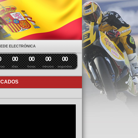
SEDE ELECTRÓNICA
0
0
0
0
0
0
0
0
0
nas
días
horas
minutos
segundos
ACADOS