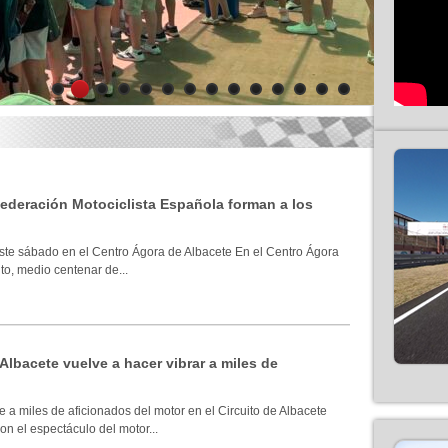
1
2
3
4
5
6
7
8
9
10
11
12
13
14
 Federación Motociclista Española forman a los
ste sábado en el Centro Ágora de Albacete En el Centro Ágora
to, medio centenar de...
 Albacete vuelve a hacer vibrar a miles de
 a miles de aficionados del motor en el Circuito de Albacete
n el espectáculo del motor...