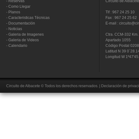
-
Reservas
Circuito de Albacet
-
Como Llegar
-
Planos
Tlf : 967 24 25 10
-
Caracteristicas Técnicas
Fax : 967 24 25 62
-
Documentación
E-mail : circuito@ci
-
Noticias
-
Galeria de Imagenes
Ctra. CCM-332 Km. 
-
Galeria de Videos
Apartado 1055
-
Calendario
Código Postal 020
Latitud N 39 0´28.1
Longitud W 1º47'45
Circuito de Albacete
© Todos los derechos reservados.
|
Declaración de privac