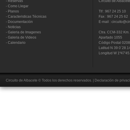
-
Reservas
Circuito de Albacet
-
Como Llegar
-
Planos
Tlf : 967 24 25 10
-
Caracteristicas Técnicas
Fax : 967 24 25 62
-
Documentación
E-mail : circuito@ci
-
Noticias
-
Galeria de Imagenes
Ctra. CCM-332 Km. 
-
Galeria de Videos
Apartado 1055
-
Calendario
Código Postal 020
Latitud N 39 0´28.1
Longitud W 1º47'45
Circuito de Albacete
© Todos los derechos reservados.
|
Declaración de privac