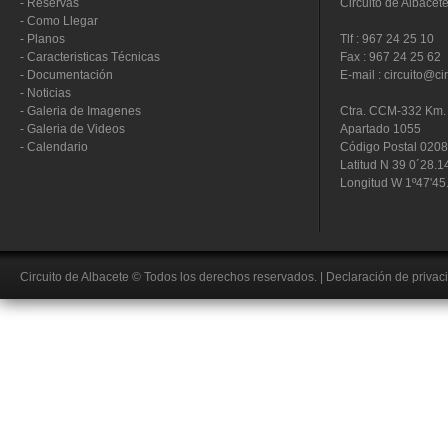
-
Reservas
Circuito de Albacet
-
Como Llegar
-
Planos
Tlf : 967 24 25 10
-
Caracteristicas Técnicas
Fax : 967 24 25 62
-
Documentación
E-mail : circuito@ci
-
Noticias
-
Galeria de Imagenes
Ctra. CCM-332 Km. 
-
Galeria de Videos
Apartado 1055
-
Calendario
Código Postal 020
Latitud N 39 0´28.1
Longitud W 1º47'45
Circuito de Albacete
© Todos los derechos reservados.
|
Declaración de privac