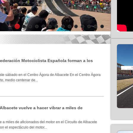
1
2
3
4
5
6
7
8
9
10
11
12
13
14
 Federación Motociclista Española forman a los
ste sábado en el Centro Ágora de Albacete En el Centro Ágora
to, medio centenar de...
 Albacete vuelve a hacer vibrar a miles de
 a miles de aficionados del motor en el Circuito de Albacete
n el espectáculo del motor...