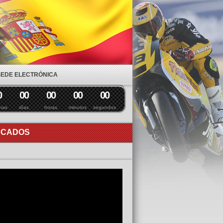
SEDE ELECTRÓNICA
0
0
0
0
0
0
0
0
0
nas
días
horas
minutos
segundos
ACADOS