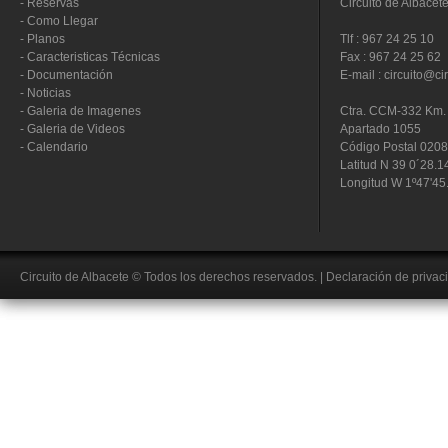
-
Reservas
Circuito de Albacet
-
Como Llegar
-
Planos
Tlf : 967 24 25 10
-
Caracteristicas Técnicas
Fax : 967 24 25 62
-
Documentación
E-mail : circuito@ci
-
Noticias
-
Galeria de Imagenes
Ctra. CCM-332 Km. 
-
Galeria de Videos
Apartado 1055
-
Calendario
Código Postal 020
Latitud N 39 0´28.1
Longitud W 1º47'45
Circuito de Albacete
© Todos los derechos reservados.
|
Declaración de privac