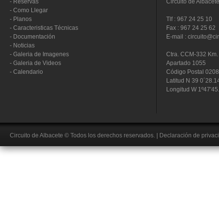
-
Reservas
Circuito de Albacet
-
Como Llegar
-
Planos
Tlf : 967 24 25 10
-
Caracteristicas Técnicas
Fax : 967 24 25 62
-
Documentación
E-mail : circuito@ci
-
Noticias
-
Galeria de Imagenes
Ctra. CCM-332 Km. 
-
Galeria de Videos
Apartado 1055
-
Calendario
Código Postal 020
Latitud N 39 0´28.1
Longitud W 1º47'45
Circuito de Albacete
© Todos los derechos reservados.
|
Declaración de privac