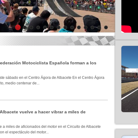
1
2
3
4
5
6
7
8
9
10
11
12
13
14
 Federación Motociclista Española forman a los
ste sábado en el Centro Ágora de Albacete En el Centro Ágora
to, medio centenar de...
 Albacete vuelve a hacer vibrar a miles de
 a miles de aficionados del motor en el Circuito de Albacete
n el espectáculo del motor...