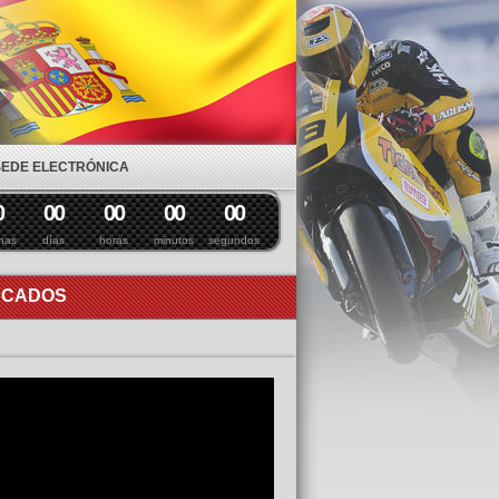
SEDE ELECTRÓNICA
0
0
0
0
0
0
0
0
0
nas
días
horas
minutos
segundos
ACADOS