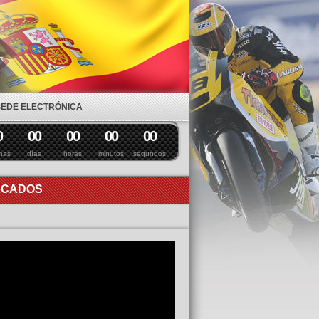
SEDE ELECTRÓNICA
0
0
0
0
0
0
0
0
0
nas
días
horas
minutos
segundos
ACADOS