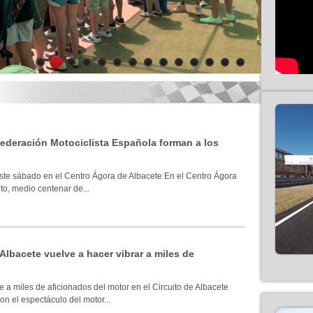
1
2
3
4
5
6
7
8
9
10
11
12
13
14
 Federación Motociclista Española forman a los
ste sábado en el Centro Ágora de Albacete En el Centro Ágora
to, medio centenar de...
 Albacete vuelve a hacer vibrar a miles de
 a miles de aficionados del motor en el Circuito de Albacete
n el espectáculo del motor...