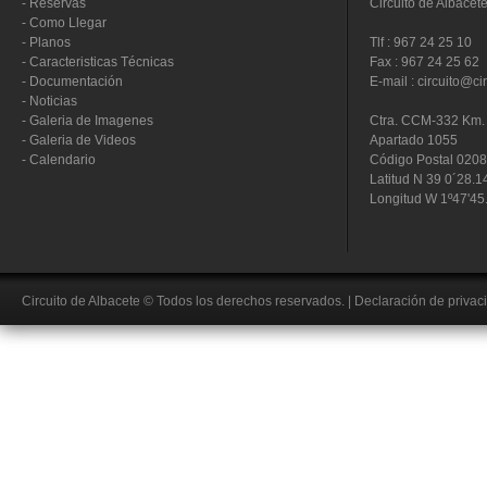
-
Reservas
Circuito de Albacet
-
Como Llegar
-
Planos
Tlf : 967 24 25 10
-
Caracteristicas Técnicas
Fax : 967 24 25 62
-
Documentación
E-mail : circuito@ci
-
Noticias
-
Galeria de Imagenes
Ctra. CCM-332 Km. 
-
Galeria de Videos
Apartado 1055
-
Calendario
Código Postal 020
Latitud N 39 0´28.1
Longitud W 1º47'45
Circuito de Albacete
© Todos los derechos reservados.
|
Declaración de privac