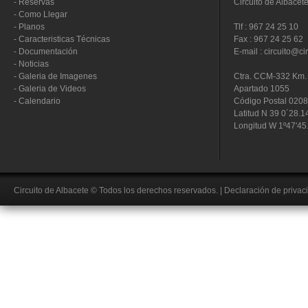
-
Reservas
Circuito de Albacet
-
Como Llegar
-
Planos
Tlf : 967 24 25 10
-
Caracteristicas Técnicas
Fax : 967 24 25 62
-
Documentación
E-mail : circuito@ci
-
Noticias
-
Galeria de Imagenes
Ctra. CCM-332 Km. 
-
Galeria de Videos
Apartado 1055
-
Calendario
Código Postal 020
Latitud N 39 0´28.1
Longitud W 1º47'45
Circuito de Albacete
© Todos los derechos reservados.
|
Declaración de privac