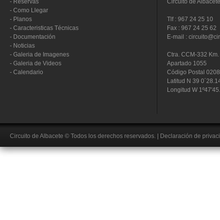
-
Reservas
Circuito de Albacet
-
Como Llegar
-
Planos
Tlf : 967 24 25 10
-
Caracteristicas Técnicas
Fax : 967 24 25 62
-
Documentación
E-mail : circuito@ci
-
Noticias
-
Galeria de Imagenes
Ctra. CCM-332 Km. 
-
Galeria de Videos
Apartado 1055
-
Calendario
Código Postal 020
Latitud N 39 0´28.1
Longitud W 1º47'45
Circuito de Albacete
© Todos los derechos reservados.
|
Declaración de privac