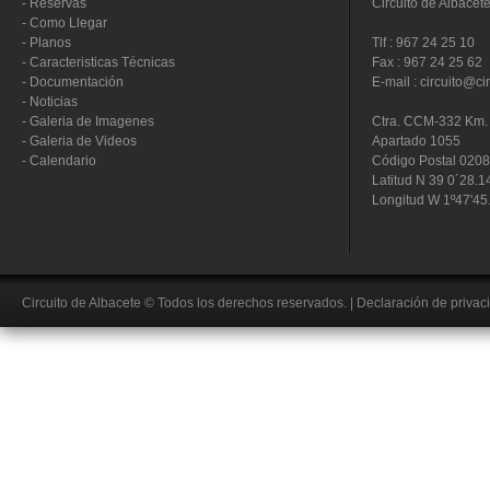
-
Reservas
Circuito de Albacet
-
Como Llegar
-
Planos
Tlf : 967 24 25 10
-
Caracteristicas Técnicas
Fax : 967 24 25 62
-
Documentación
E-mail : circuito@ci
-
Noticias
-
Galeria de Imagenes
Ctra. CCM-332 Km. 
-
Galeria de Videos
Apartado 1055
-
Calendario
Código Postal 020
Latitud N 39 0´28.1
Longitud W 1º47'45
Circuito de Albacete
© Todos los derechos reservados.
|
Declaración de privac