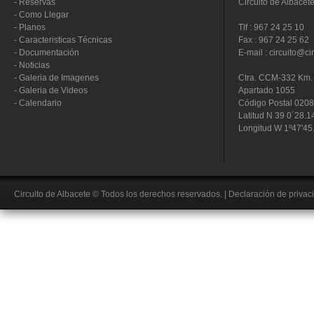
-
Reservas
Circuito de Albacet
-
Como Llegar
-
Planos
Tlf : 967 24 25 10
-
Caracteristicas Técnicas
Fax : 967 24 25 62
-
Documentación
E-mail : circuito@ci
-
Noticias
-
Galeria de Imagenes
Ctra. CCM-332 Km. 
-
Galeria de Videos
Apartado 1055
-
Calendario
Código Postal 020
Latitud N 39 0´28.1
Longitud W 1º47'45
Circuito de Albacete
© Todos los derechos reservados.
|
Declaración de privac