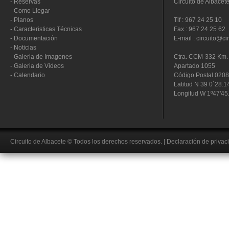
-
Reservas
Circuito de Albacet
-
Como Llegar
-
Planos
Tlf : 967 24 25 10
-
Caracteristicas Técnicas
Fax : 967 24 25 62
-
Documentación
E-mail : circuito@ci
-
Noticias
-
Galeria de Imagenes
Ctra. CCM-332 Km. 
-
Galeria de Videos
Apartado 1055
-
Calendario
Código Postal 020
Latitud N 39 0´28.1
Longitud W 1º47'45
Circuito de Albacete
© Todos los derechos reservados.
|
Declaración de privac