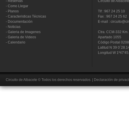
-
Reservas
Circuito de Albacet
-
Como Llegar
-
Planos
Tlf : 967 24 25 10
-
Caracteristicas Técnicas
Fax : 967 24 25 62
-
Documentación
E-mail : circuito@ci
-
Noticias
-
Galeria de Imagenes
Ctra. CCM-332 Km. 
-
Galeria de Videos
Apartado 1055
-
Calendario
Código Postal 020
Latitud N 39 0´28.1
Longitud W 1º47'45
Circuito de Albacete
© Todos los derechos reservados.
|
Declaración de privac