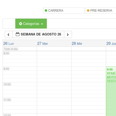
5:00
6:00
Categorías
SEMANA DE AGOSTO 26
7:00
26
27
28
29
Lun
Mar
Mié
Ju
Todo el día
8:00
9:00
9:00
RFME
MOTO
TEST
10:00
11:00
12:00