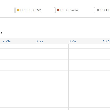
7
8
9
10
Mié
Jue
Vie
S