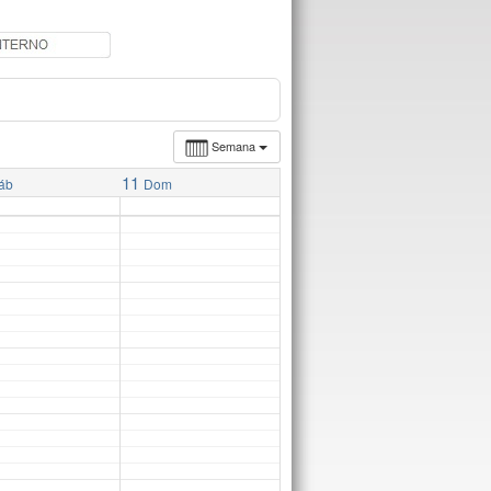
Semana
11
áb
Dom