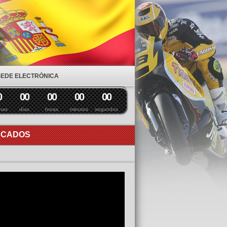
SEDE ELECTRÓNICA
0
0
0
0
0
0
0
0
0
nas
días
horas
minutos
segundos
ACADOS