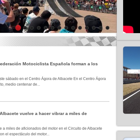
1
2
3
4
5
6
7
8
9
10
11
12
13
14
 Federación Motociclista Española forman a los
ste sábado en el Centro Ágora de Albacete En el Centro Ágora
to, medio centenar de...
 Albacete vuelve a hacer vibrar a miles de
 a miles de aficionados del motor en el Circuito de Albacete
n el espectáculo del motor...