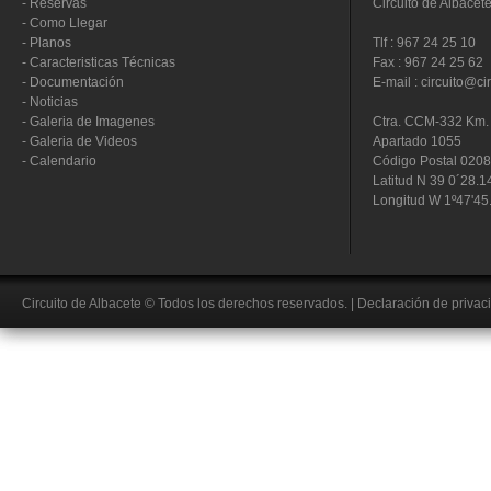
-
Reservas
Circuito de Albacet
-
Como Llegar
-
Planos
Tlf : 967 24 25 10
-
Caracteristicas Técnicas
Fax : 967 24 25 62
-
Documentación
E-mail : circuito@ci
-
Noticias
-
Galeria de Imagenes
Ctra. CCM-332 Km. 
-
Galeria de Videos
Apartado 1055
-
Calendario
Código Postal 020
Latitud N 39 0´28.1
Longitud W 1º47'45
Circuito de Albacete
© Todos los derechos reservados.
|
Declaración de privac