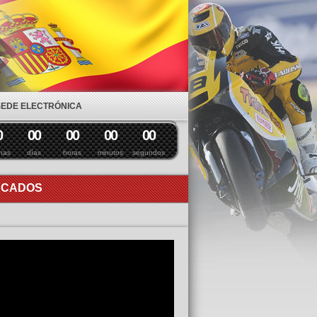
SEDE ELECTRÓNICA
0
0
0
0
0
0
0
0
0
nas
días
horas
minutos
segundos
ACADOS