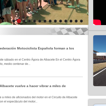
1
2
3
4
5
6
7
8
9
10
11
12
13
14
 Federación Motociclista Española forman a los
ste sábado en el Centro Ágora de Albacete En el Centro Ágora
to, medio centenar de...
 Albacete vuelve a hacer vibrar a miles de
 a miles de aficionados del motor en el Circuito de Albacete
n el espectáculo del motor...