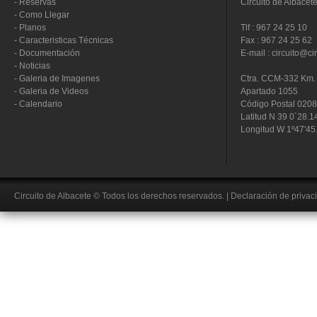
-
Reservas
Circuito de Albacet
-
Como Llegar
-
Planos
Tlf : 967 24 25 10
-
Caracteristicas Técnicas
Fax : 967 24 25 62
-
Documentación
E-mail : circuito@ci
-
Noticias
-
Galeria de Imagenes
Ctra. CCM-332 Km. 
-
Galeria de Videos
Apartado 1055
-
Calendario
Código Postal 020
Latitud N 39 0´28.1
Longitud W 1º47'45
Circuito de Albacete
© Todos los derechos reservados.
|
Declaración de privac