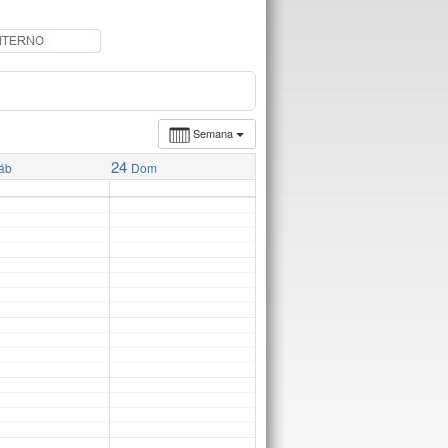
Semana
24
áb
Dom