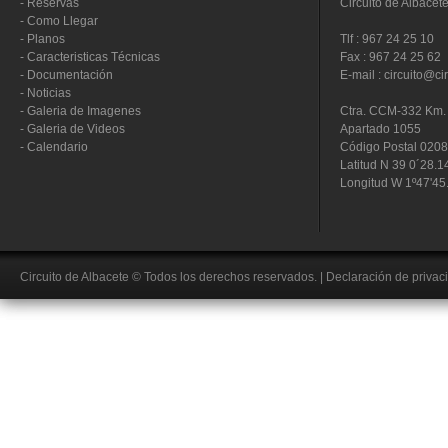
-
Reservas
Circuito de Albacet
-
Como Llegar
-
Planos
Tlf : 967 24 25 10
-
Caracteristicas Técnicas
Fax : 967 24 25 62
-
Documentación
E-mail : circuito@ci
-
Noticias
-
Galeria de Imagenes
Ctra. CCM-332 Km. 
-
Galeria de Videos
Apartado 1055
-
Calendario
Código Postal 020
Latitud N 39 0´28.1
Longitud W 1º47'45
Circuito de Albacete
© Todos los derechos reservados.
|
Declaración de privac