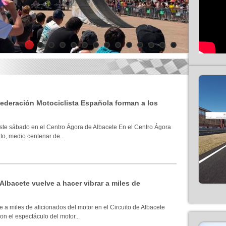
1
2
3
4
5
6
7
8
9
10
11
12
13
14
 Federación Motociclista Española forman a los
ste sábado en el Centro Ágora de Albacete En el Centro Ágora
to, medio centenar de...
 Albacete vuelve a hacer vibrar a miles de
 a miles de aficionados del motor en el Circuito de Albacete
n el espectáculo del motor...