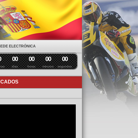
SEDE ELECTRÓNICA
0
0
0
0
0
0
0
0
0
nas
días
horas
minutos
segundos
ACADOS