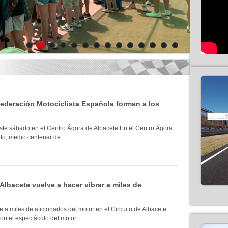
1
2
3
4
5
6
7
8
9
10
11
12
13
14
 Federación Motociclista Española forman a los
ste sábado en el Centro Ágora de Albacete En el Centro Ágora
to, medio centenar de...
 Albacete vuelve a hacer vibrar a miles de
 a miles de aficionados del motor en el Circuito de Albacete
n el espectáculo del motor...