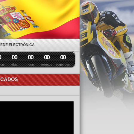
SEDE ELECTRÓNICA
0
0
0
0
0
0
0
0
0
nas
días
horas
minutos
segundos
ACADOS