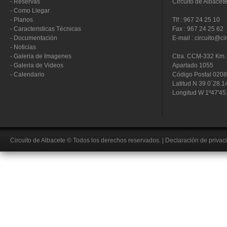
-
Reservas
Circuito de Albacet
-
Como Llegar
-
Planos
Tlf : 967 24 25 10
-
Caracteristicas Técnicas
Fax : 967 24 25 62
-
Documentación
E-mail : circuito@ci
-
Noticias
-
Galeria de Imagenes
Ctra. CCM-332 Km. 
-
Galeria de Videos
Apartado 1055
-
Calendario
Código Postal 020
Latitud N 39 0´28.1
Longitud W 1º47'45
Circuito de Albacete
© Todos los derechos reservados.
|
Declaración de privac