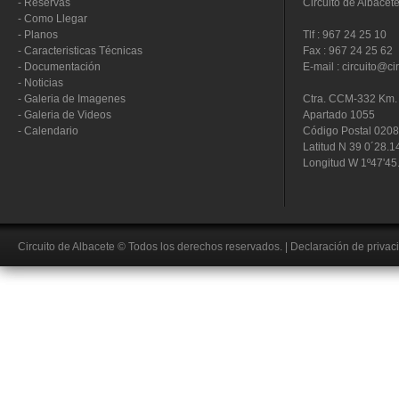
-
Reservas
Circuito de Albacet
-
Como Llegar
-
Planos
Tlf : 967 24 25 10
-
Caracteristicas Técnicas
Fax : 967 24 25 62
-
Documentación
E-mail : circuito@ci
-
Noticias
-
Galeria de Imagenes
Ctra. CCM-332 Km. 
-
Galeria de Videos
Apartado 1055
-
Calendario
Código Postal 020
Latitud N 39 0´28.1
Longitud W 1º47'45
Circuito de Albacete
© Todos los derechos reservados.
|
Declaración de privac