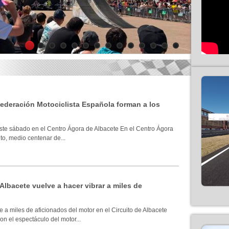
1
2
3
4
5
6
7
8
9
10
11
12
13
14
 Federación Motociclista Española forman a los
ste sábado en el Centro Ágora de Albacete En el Centro Ágora
to, medio centenar de...
 Albacete vuelve a hacer vibrar a miles de
 a miles de aficionados del motor en el Circuito de Albacete
n el espectáculo del motor...