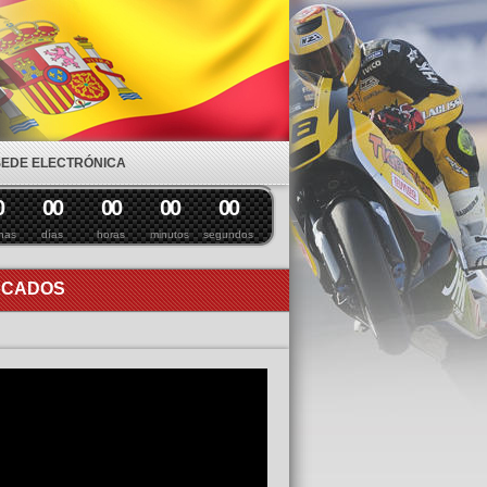
SEDE ELECTRÓNICA
0
0
0
0
0
0
0
0
0
nas
días
horas
minutos
segundos
ACADOS