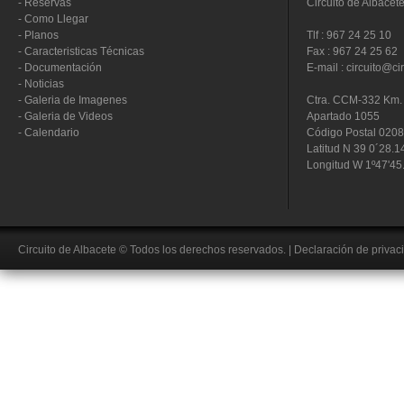
-
Reservas
Circuito de Albacet
-
Como Llegar
-
Planos
Tlf : 967 24 25 10
-
Caracteristicas Técnicas
Fax : 967 24 25 62
-
Documentación
E-mail : circuito@ci
-
Noticias
-
Galeria de Imagenes
Ctra. CCM-332 Km. 
-
Galeria de Videos
Apartado 1055
-
Calendario
Código Postal 020
Latitud N 39 0´28.1
Longitud W 1º47'45
Circuito de Albacete
© Todos los derechos reservados.
|
Declaración de privac