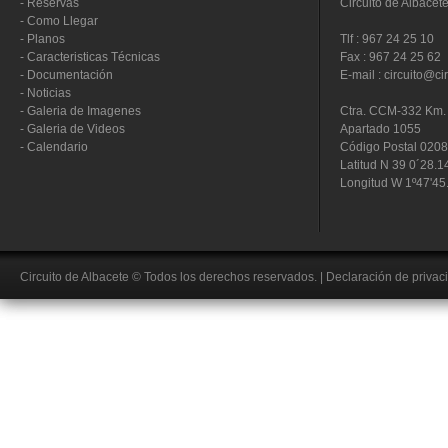
-
Reservas
Circuito de Albacet
-
Como Llegar
-
Planos
Tlf : 967 24 25 10
-
Caracteristicas Técnicas
Fax : 967 24 25 62
-
Documentación
E-mail : circuito@ci
-
Noticias
-
Galeria de Imagenes
Ctra. CCM-332 Km. 
-
Galeria de Videos
Apartado 1055
-
Calendario
Código Postal 020
Latitud N 39 0´28.1
Longitud W 1º47'45
Circuito de Albacete
© Todos los derechos reservados.
|
Declaración de privac