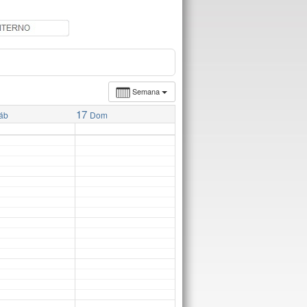
Semana
17
áb
Dom