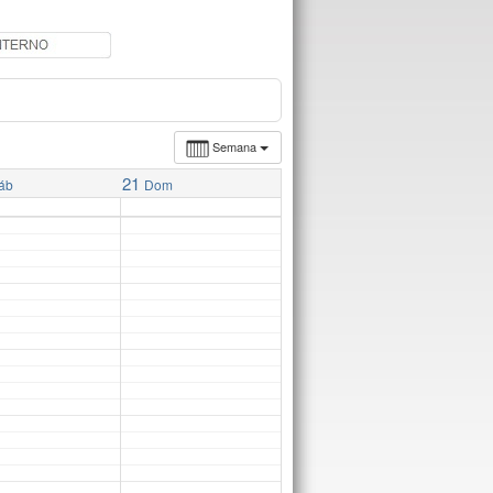
Semana
21
áb
Dom