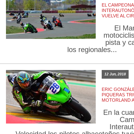
EL CAMPEON
INTERAUTONÓ
VUELVE AL CI
El Ma
motocicl
pista y c
los regionales...
12 Jun, 2018
ERIC GONZÁL
PIQUERAS TR
MOTORLAND 
En la cua
Cam
Interau
Velocidad los pilotos albaceteños tuv