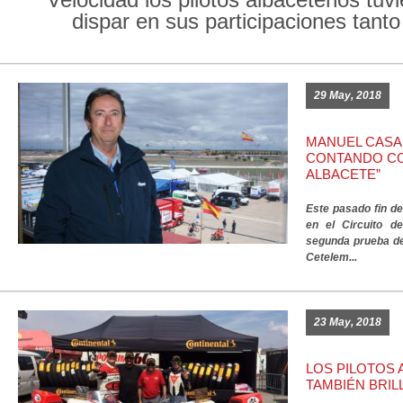
dispar en sus participaciones tanto 
29 May, 2018
MANUEL CASA
CONTANDO CO
ALBACETE”
Este pasado fin d
en el Circuito d
segunda prueba d
Cetelem...
23 May, 2018
LOS PILOTOS
TAMBIÉN BRI