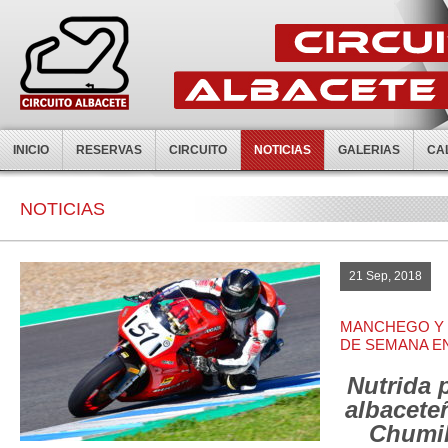
INICIO
RESERVAS
CIRCUITO
NOTICIAS
GALERIAS
CA
NOTICIAS
21 Sep, 2018
MANCHEGO Y C
DE SEMANA E
Nutrida 
albacete
Chumil