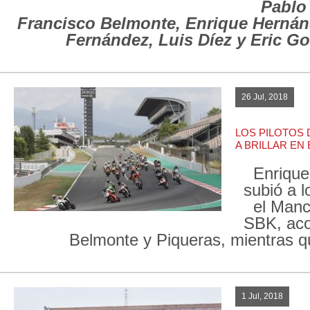
Pablo
Francisco Belmonte, Enrique Hernán
Fernández, Luis Díez y Eric G
26 Jul, 2018
LOS PILOTOS 
A BRILLAR EN
Enriqu
subió a l
el Man
SBK, ac
Belmonte y Piqueras, mientras qu
1 Jul, 2018