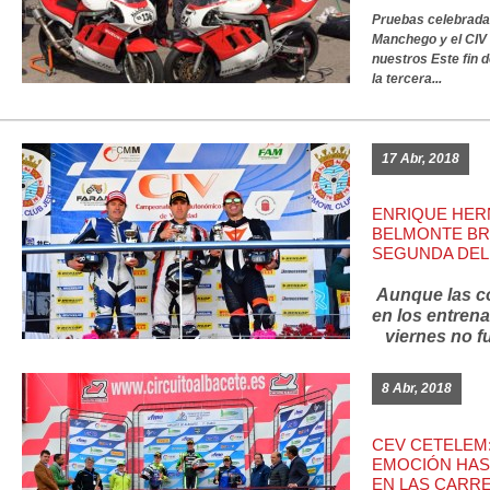
Pruebas celebrada
Manchego y el CIV 
nuestros
Este fin 
la tercera...
17 Abr, 2018
ENRIQUE HER
BELMONTE BR
SEGUNDA DEL 
Aunque las c
en los entren
viernes no fu
8 Abr, 2018
CEV CETELEM:
EMOCIÓN HAS
EN LAS CARR