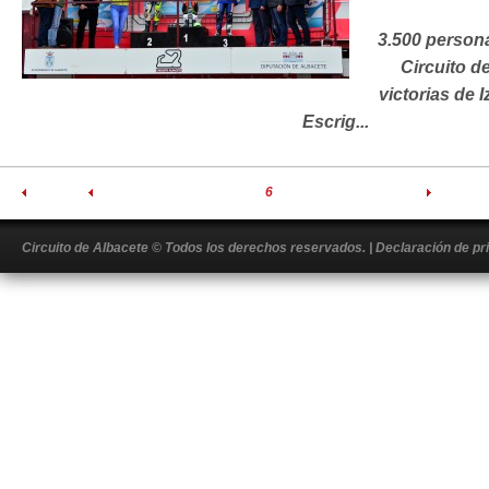
3.500 persona
Circuito d
victorias de 
Escrig...
First
Previous
2
3
4
5
6
7
8
9
10
Next
Last
Circuito de Albacete
© Todos los derechos reservados.
|
Declaración de pr