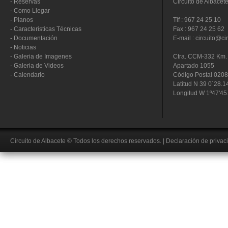
-
Reservas
Circuito de Albacet
-
Como Llegar
-
Planos
Tlf : 967 24 25 10
-
Caracteristicas Técnicas
Fax : 967 24 25 62
-
Documentación
E-mail : circuito@ci
-
Noticias
-
Galeria de Imagenes
Ctra. CCM-332 Km. 
-
Galeria de Videos
Apartado 1055
-
Calendario
Código Postal 020
Latitud N 39 0´28.1
Longitud W 1º47'45
Circuito de Albacete
© Todos los derechos reservados.
|
Declaración de privac